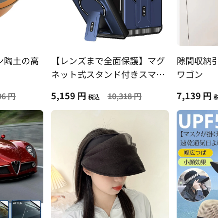
ン陶土の高
【レンズまで全面保護】マグ
隙間収納
ネット式スタンド付きスマホ
ワゴン
ケース
5,159 円
7,139 円
96 円
10,318 円
税込