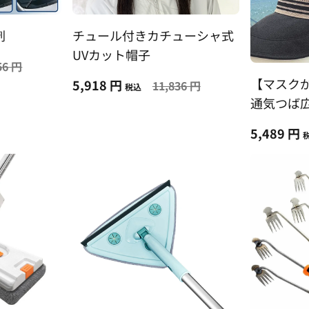
剤
チュール付きカチューシャ式
UVカット帽子
56 円
【マスク
5,918 円
11,836 円
税込
通気つば
5,489 円