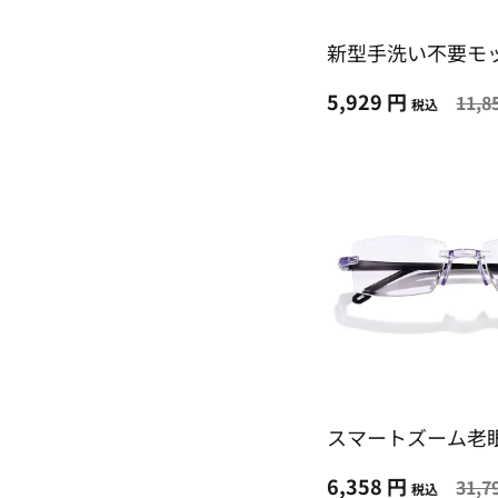
新型手洗い不要モ
5,929 円
11,8
税込
スマートズーム老
6,358 円
31,7
税込