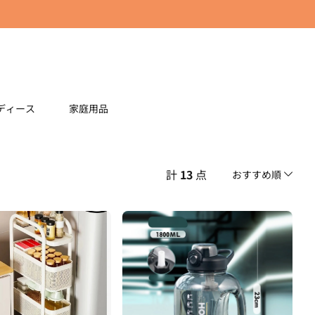
ディース
家庭用品
計
13
点
おすすめ順
おすすめ順
安い順
高い順
新着順
古い順