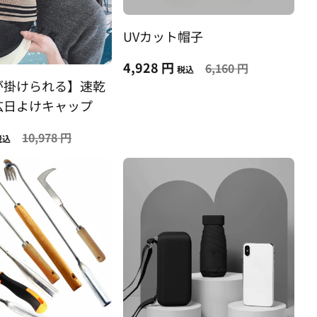
UVカット帽子
4,928 円
6,160 円
税込
が掛けられる】速乾
広日よけキャップ
10,978 円
税込