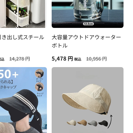
引き出し式スチール
大容量アウトドアウォーター
ボトル
5,478 円
14,278 円
10,956 円
税込
税込