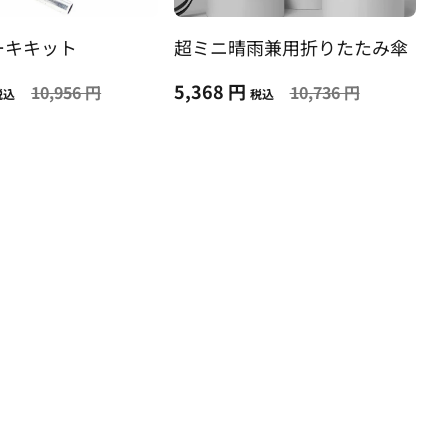
ーキキット
超ミニ晴雨兼用折りたたみ傘
5,368 円
10,956 円
10,736 円
税込
税込