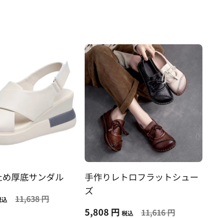
止め厚底サンダル
手作りレトロフラットシュー
ズ
11,638 円
税込
5,808 円
11,616 円
税込