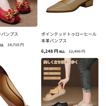
りパンプス
ポインテッドトゥローヒール
本革パンプス
14,718 円
税込
6,248 円
12,496 円
税込