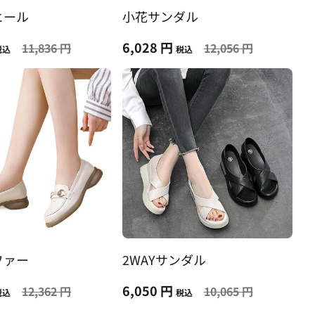
ヒール
小花サンダル
6,028 円
11,836 円
12,056 円
税込
税込
ファー
2WAYサンダル
6,050 円
12,362 円
10,065 円
税込
税込