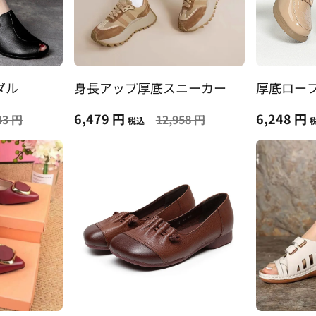
ダル
身長アップ厚底スニーカー
厚底ロー
6,479 円
6,248 円
43 円
12,958 円
税込