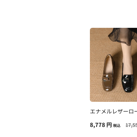
エナメルレザーロ
8,778 円
17,5
税込