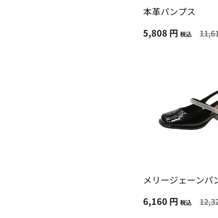
本革パンプス
5,808 円
11,6
税込
メリージェーンパ
6,160 円
12,3
税込