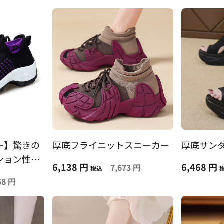
ー】驚きの
厚底フライニットスニーカー
厚底サン
ッション性
6,138 円
6,468 円
7,673 円
税込
58 円