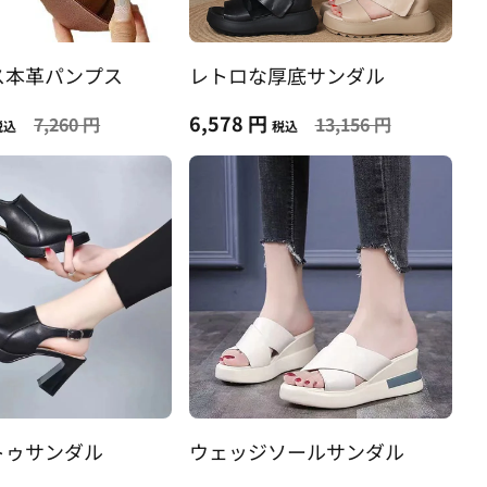
ス本革パンプス
レトロな厚底サンダル
6,578 円
7,260 円
13,156 円
税込
税込
トゥサンダル
ウェッジソールサンダル