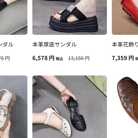
ンダル
本革厚底サンダル
本革花飾
6,578 円
7,359 円
76 円
13,156 円
税込