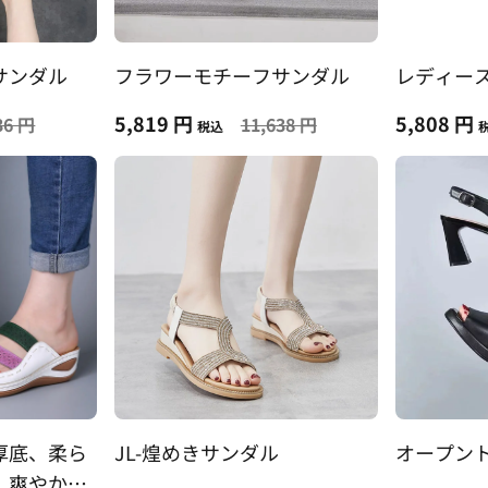
サンダル
フラワーモチーフサンダル
レディー
5,819 円
5,808 円
36 円
11,638 円
税込
厚底、柔ら
JL-煌めきサンダル
オープン
、爽やか、