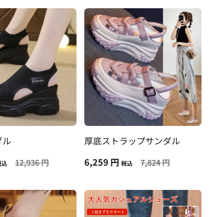
ダル
厚底ストラップサンダル
6,259 円
12,936 円
7,824 円
税込
税込