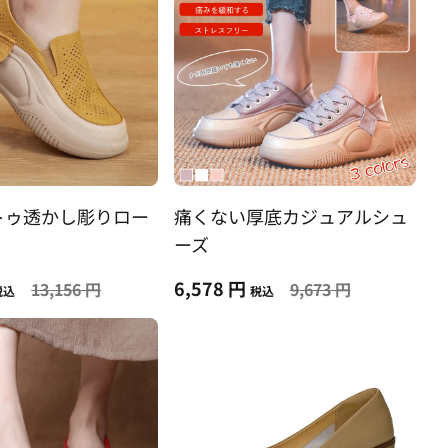
トゥ透かし彫りロー
痛くない厚底カジュアルシュ
ーズ
6,578 円
13,156 円
9,673 円
税込
税込