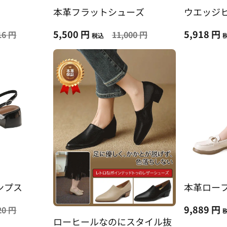
本革フラットシューズ
ウエッジ
5,500 円
5,918 円
16 円
11,000 円
税込
ンプス
本革ロー
9,889 円
20 円
ローヒールなのにスタイル抜