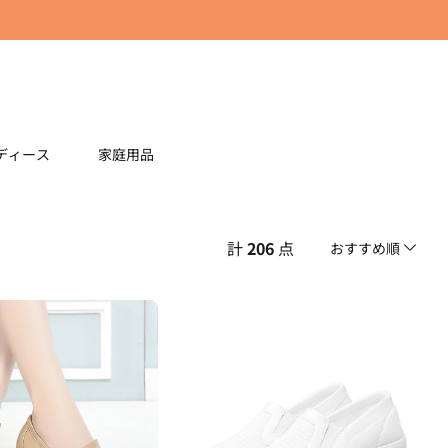
ディース
家庭用品
計
206
点
おすすめ順
おすすめ順
安い順
高い順
新着順
古い順