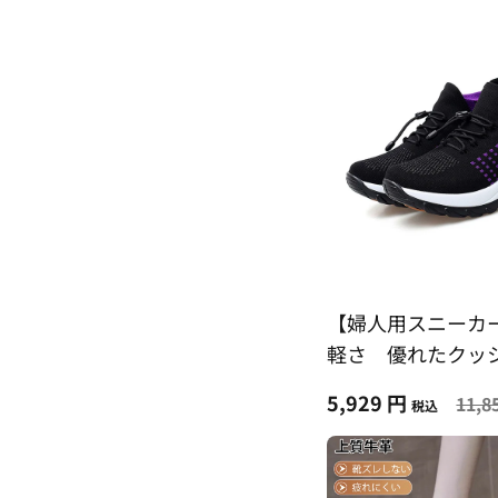
【婦人用スニーカ
軽さ 優れたク
通気性良い
5,929 円
11,8
税込