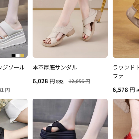
ッジソール
本革厚底サンダル
ラウンド
ファー
6,028 円
12,056 円
税込
6,578 円
81 円