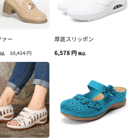
ファー
厚底スリッポン
6,578 円
10,414 円
税込
税込