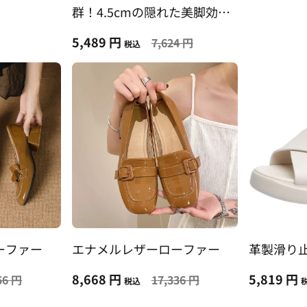
群！4.5cmの隠れた美脚効果
で差をつける
5,489 円
7,624 円
税込
ーファー
エナメルレザーローファー
革製滑り
8,668 円
5,819 円
56 円
17,336 円
税込