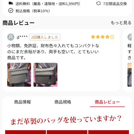
送料無料（離島・遠隔地・送料1,990円）
7日間返品交換
税込価格（税率10％）
商品レビュー
もっと見る
d****
2回購入しました
小物類、免許証、財布色々入れてもコンパクトな
軽
のにまだ余裕があり、両手も空いて、とてもいい
す
商品です。
き
商品情報
商品規格
商品レビュー