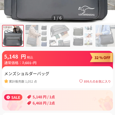
1
/
6
5,148
円
税込
32 % OFF
通常価格：
7,601
円
メンズショルダーバッグ
累計販売数
1,052
点
899
人のお気に入り
5,148
円
/ 1点
SALE
6,468
円
/ 2点