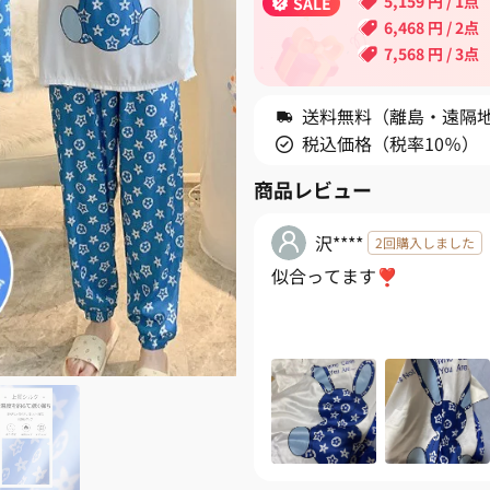
5,159
円
/ 1点
SALE
6,468
円
/ 2点
7,568
円
/ 3点
送料無料（離島・遠隔地・
税込価格（税率10％）
商品レビュー
沢****
2回購入しました
似合ってます❣️